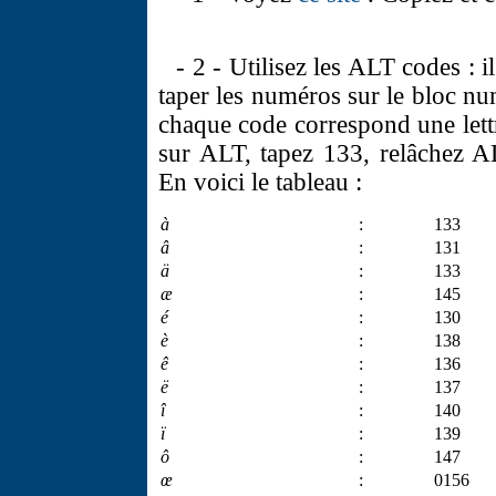
- 2 - Utilisez les ALT codes : 
taper les numéros sur le bloc nu
chaque code correspond une lett
sur ALT, tapez 133, relâchez AL
En voici le tableau :
à
:
133
â
:
131
ä
:
133
æ
:
145
é
:
130
è
:
138
ê
:
136
ë
:
137
î
:
140
ï
:
139
ô
:
147
œ
:
0156