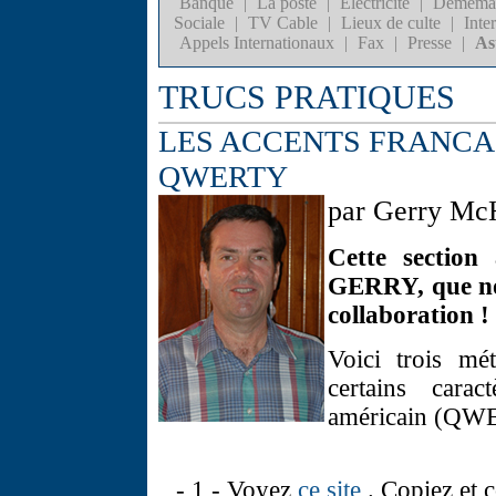
Banque
|
La poste
|
Electricité
|
Déméma
Sociale
|
TV Cable
|
Lieux de culte
|
Inte
Appels Internationaux
|
Fax
|
Presse
|
As
TRUCS PRATIQUES
LES ACCENTS FRANCA
QWERTY
par Gerry M
Cette section
GERRY, que no
collaboration !
Voici trois mé
certains carac
américain (QW
- 1 - Voyez
ce site
. Copiez et c