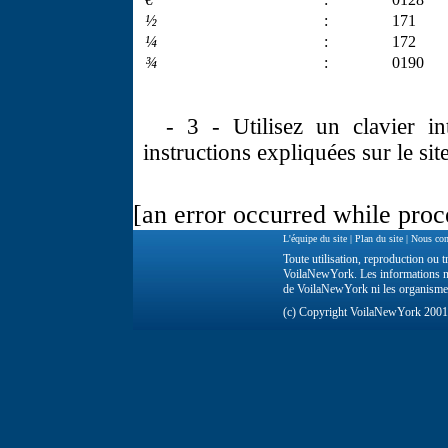
½
:
171
¼
:
172
¾
:
0190
- 3 - Utilisez un clavier int
instructions expliquées sur le sit
[an error occurred while proce
L'équipe du site
|
Plan du site
|
Nous con
Toute utilisation, reproduction ou tr
VoilaNewYork. Les informations ne 
de VoilaNewYork ni les organisme
(c) Copyright VoilaNewYork 200