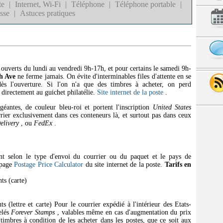
te
|
Internet, Wi-Fi
|
Téléphone
|
Téléphone portable
|
sse
|
Astuces pratiques
 ouverts du lundi au vendredi 9h-17h, et pour certains le samedi 9h-
th Ave
ne ferme jamais. On évite d'interminables files d'attente en se
ès l'ouverture. Si l'on n'a que des timbres à acheter, on perd
directement au guichet philatélie.
Site internet de la poste
.
éantes, de couleur bleu-roi et portent l'inscription
United States
rrier exclusivement dans ces conteneurs là, et surtout pas dans ceux
elivery
, ou
FedEx
.
ent selon le type d'envoi du courrier ou du paquet et le pays de
a page
Postage Price Calculator
du site internet de la poste.
Tarifs en
ts (carte)
s (lettre et carte) Pour le courrier expédié à l'intérieur des Etats-
elés
Forever Stamps
, valables même en cas d'augmentation du prix
imbres à condition de les acheter dans les postes, que ce soit aux