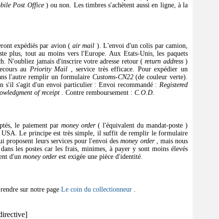
bile Post Office
) ou non. Les timbres s'achètent aussi en ligne, à la
eront expédiés par avion (
air mail
). L'envoi d'un colis par camion,
ste plus, tout au moins vers l'Europe. Aux Etats-Unis, les paquets
tch. N'oubliez jamais d'inscrire votre adresse retour (
return address
)
recours au
Priority Mail
, service très efficace. Pour expédier un
ns l'autre remplir un formulaire
Customs-CN22
(de couleur verte).
on s'il s'agit d'un envoi particulier : Envoi recommandé :
Registered
owledgment of receipt
. Contre remboursement :
C.O.D.
eptés, le paiement par
money order
( l'équivalent du mandat-poste )
USA. Le principe est très simple, il suffit de remplir le formulaire
 qui proposent leurs services pour l'envoi des
money order
, mais nous
 dans les postes car les frais, minimes, à payer y sont moins élevés
ment d'un
money order
est exigée une pièce d'identité.
e rendre sur notre page
Le coin du collectionneur
.
directive]