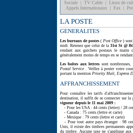
Sociale
|
TV Cable
|
Lieux de cul
Appels Internationaux
|
Fax
|
Pre
LA POSTE
GENERALITES
Les bureaux de postes
(
Post Office
) sont
midi. Retenez que celui de la
31st St @ 8
rendant aux guichets postaux le matin d
généralement moins de temps en se rendant 
Les boîtes aux lettres
sont nombreuses, g
Postal Service
. Veillez à poster votre cou
portant la mention
Priority Mail, Express D
AFFRANCHISSEMENT
Pour connaître les tarifs d'affranchissem
destination, il suffit de se connecter sur l
vigueur depuis le 11 mai 2009 :
- Pour les USA : 44 cents (lettre) / 28 cen
- Canada : 75 cents (lettre et carte)
- Mexique : 79 cents (lettre et carte)
- Pour tout autre pays étranger : 98 cent
Unis, il existe des timbres permanents app
du timbre. Aucune taxe ne s'applique aux t