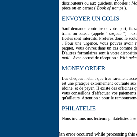
distributeurs ou aux guichets, mobiles (
Mo
pièce ou en carnet (
Book of stamps
).
ENVOYER UN COLIS
Sauf demande contraire de votre part, ils s
train, ou bateau (appelé "
surface
") n'exi
ficelés sont interdits. Préférez donc le sco
. Pour une urgence, vous pouvez avoir 
paquet, vous devrez dans un cas comme da
D'autres formulaires sont à votre dispositi
mail
. Avec accusé de réception :
With ackn
MONEY ORDER
Les chèques n'étant que très rarement acc
est une pratique extrêmement courante aux 
idoine, et de payer. Il existe des officines
vous conseillons d'effectuer vos paiements
qu'ailleurs. Attention : pour le rembourse
PHILATELIE
Nous invitons nos lecteurs philatélistes à s
[an error occurred while processing this 