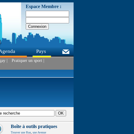
Espace Membre :
Agenda
Pays
ay |
Pratiquer un sport |
Boîte à outils pratiques
Trouver une Rue
,
une Avenue