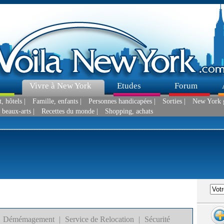
Vivre à New York
Etudes
Forum
 hôtels |
Famille, enfants |
Personnes handicapées |
Sorties |
New York g
 beaux-arts |
Recettes du monde |
Shopping, achats
Démémagement
|
Service de Relocation
|
Sécurité