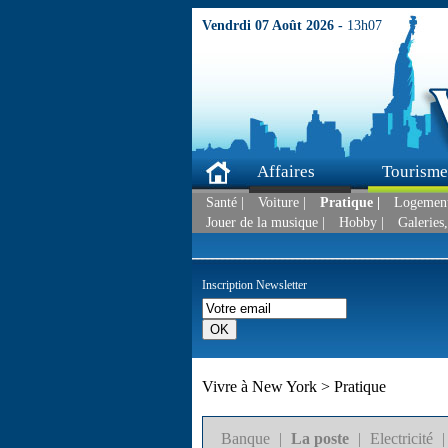
Vendrdi 07 Août 2026 -
13h07
Affaires
Tourisme
Santé |
Voiture |
Pratique |
Logement,
Jouer de la musique |
Hobby |
Galeries,
Inscription Newsletter
Vivre à New York > Pratique
Banque
|
La poste
|
Electricité
|