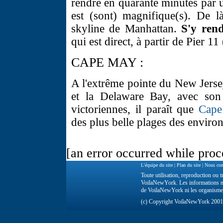
rendre en quarante minutes par un
est (sont) magnifique(s). De l
skyline de Manhattan.
S'y ren
qui est direct, à partir de Pier 11
CAPE MAY :
A l'extrême pointe du New Jerse
et la Delaware Bay, avec son 
victoriennes, il paraît que
Cap
des plus belle plages des enviro
[an error occurred while proce
L'équipe du site
|
Plan du site
|
Nous con
Toute utilisation, reproduction ou tr
VoilaNewYork. Les informations ne 
de VoilaNewYork ni les organisme
(c) Copyright VoilaNewYork 200