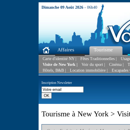
Dimanche 09 Août 2026 -
06h40
Affaires
Tourisme
Carte d'identité NY |
Fêtes Traditionnelles |
Usage
Visite de New York |
Voir du sport |
Cinéma |
T
Hôtels, B&B |
Location immobilière |
Escapades 
Inscription Newsletter
Tourisme à New York > Visi