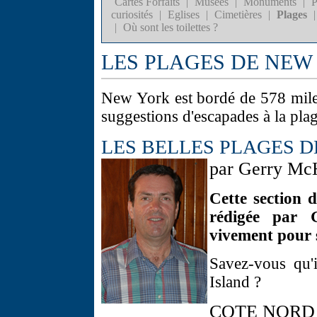
Cartes Forfaits
|
Musées
|
Monuments
|
P
curiosités
|
Eglises
|
Cimetières
|
Plages
|
|
Où sont les toilettes ?
LES PLAGES DE NEW
New York est bordé de 578 miles
suggestions d'escapades à la plag
LES BELLES PLAGES D
par Gerry M
Cette section 
rédigée par 
vivement pour s
Savez-vous qu'
Island ?
COTE NORD 