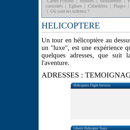
Cartes Forfaits
|
Musées
|
Monuments
|
P
curiosités
|
Eglises
|
Cimetières
|
Plages
|
|
Où sont les toilettes ?
HELICOPTERE
Un tour en hélicoptère au dessu
un "luxe", est une expérience q
quelques adresses, que suit 
l'aventure.
ADRESSES :
TEMOIGNAG
Helicopters Flight Services
Liberty Helicopter Tours