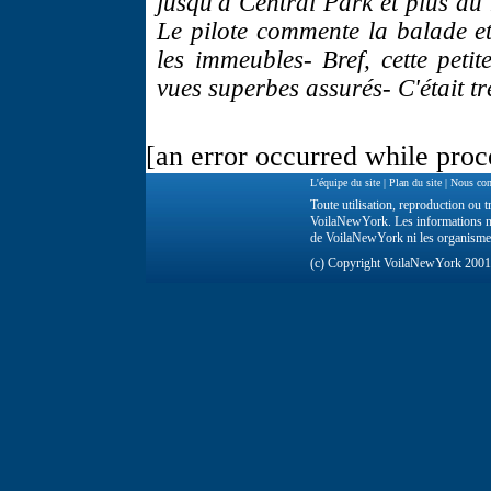
jusqu'à Central Park et plus au
Le pilote commente la balade et
les immeubles- Bref, cette peti
vues superbes assurés- C'était trè
[an error occurred while proce
L'équipe du site
|
Plan du site
|
Nous con
Toute utilisation, reproduction ou tr
VoilaNewYork. Les informations ne 
de VoilaNewYork ni les organisme
(c) Copyright VoilaNewYork 200