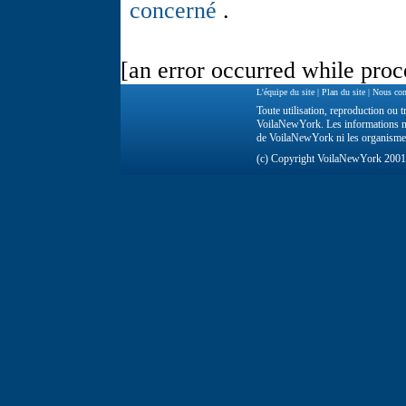
concerné
.
[an error occurred while proce
L'équipe du site
|
Plan du site
|
Nous con
Toute utilisation, reproduction ou tr
VoilaNewYork. Les informations ne 
de VoilaNewYork ni les organisme
(c) Copyright VoilaNewYork 200