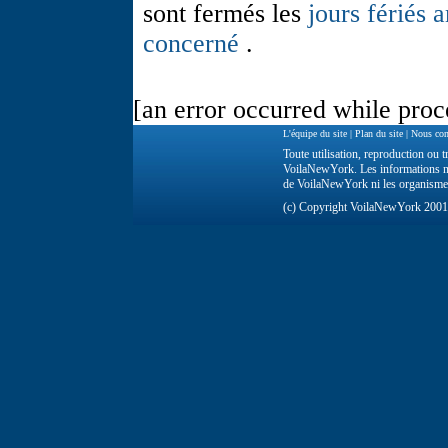
sont fermés les
jours fériés 
concerné
.
[an error occurred while proce
L'équipe du site
|
Plan du site
|
Nous con
Toute utilisation, reproduction ou tr
VoilaNewYork. Les informations ne 
de VoilaNewYork ni les organisme
(c) Copyright VoilaNewYork 200