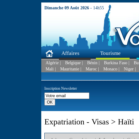
Dimanche 09 Août 2026 -
14h55
Affaires
Tourisme
Algérie |
Belgique |
Bénin |
Burkina Faso |
Bu
Mali |
Mauritanie |
Maroc |
Monaco |
Niger |
Inscription Newsletter
Expatriation - Visas > Haïti