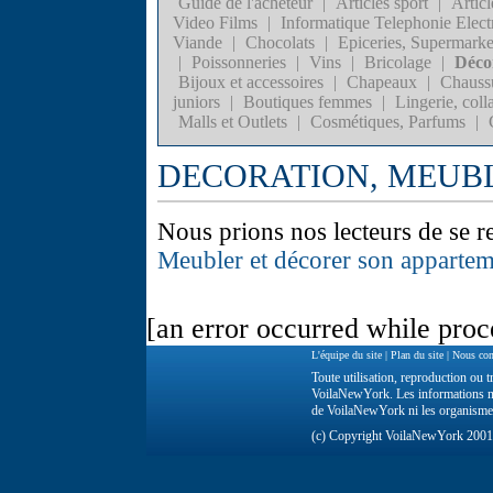
Guide de l'acheteur
|
Articles sport
|
Articl
Video Films
|
Informatique Telephonie Elect
Viande
|
Chocolats
|
Epiceries, Supermarke
|
Poissonneries
|
Vins
|
Bricolage
|
Déco
Bijoux et accessoires
|
Chapeaux
|
Chauss
juniors
|
Boutiques femmes
|
Lingerie, coll
Malls et Outlets
|
Cosmétiques, Parfums
|
DECORATION, MEUBL
Nous prions nos lecteurs de se 
Meubler et décorer son apparte
[an error occurred while proce
L'équipe du site
|
Plan du site
|
Nous con
Toute utilisation, reproduction ou tr
VoilaNewYork. Les informations ne 
de VoilaNewYork ni les organisme
(c) Copyright VoilaNewYork 200