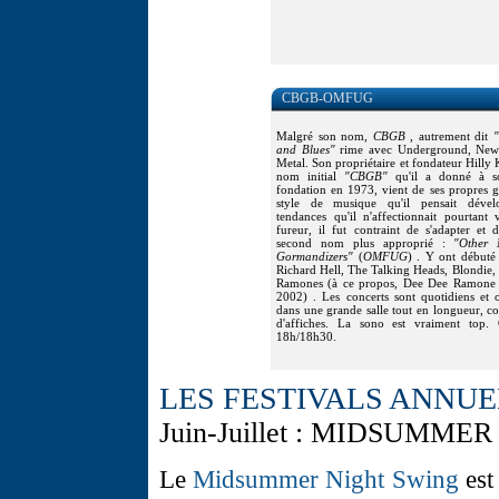
CBGB-OMFUG
Malgré son nom,
CBGB
, autrement dit
"
and Blues
"
rime avec Underground, New
Metal. Son propriétaire et fondateur Hilly K
nom initial
"
CBGB
"
qu'il a donné à s
fondation en 1973, vient de ses propres 
style de musique qu'il pensait dévelo
tendances qu'il n'affectionnait pourtant 
fureur, il fut contraint de s'adapter et
second nom plus approprié :
"
Other 
Gormandizers
"
(
OMFUG
) . Y ont débuté 
Richard Hell, The Talking Heads, Blondie
Ramones (à ce propos, Dee Dee Ramone e
2002) . Les concerts sont quotidiens et o
dans une grande salle tout en longueur, cou
d'affiches. La sono est vraiment top.
18h/18h30.
LES FESTIVALS ANNUE
Juin-Juillet : MIDSUMME
Le
Midsummer Night Swing
est 