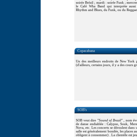
soirée Brézil ; mardi : soirée Funk ; mercre
le Café Wha Band qui interprète auss
Rhythm and Blues, du Funk, ou du Reggae
Copacabana
Un des meilleurs endroits de New York p
(d'ailleurs, certains jours, il y a des cours gr
SOB's
SOB veut dire
"
Sound of Brazil
"
, nom évo
de danse endiablée : Calypso, Souk, Mer
Nova, etc. Les concerts se déroulent dans 
salle est généralement bondée, les places ass
obligent à consommer) . La clientèle est je