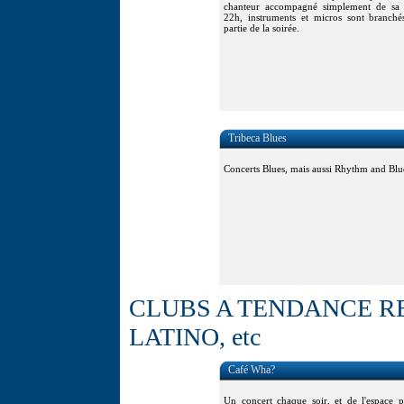
chanteur accompagné simplement de sa g
22h, instruments et micros sont branch
partie de la soirée.
Tribeca Blues
Concerts Blues, mais aussi Rhythm and Blue
CLUBS A TENDANCE RE
LATINO, etc
Café Wha?
Un concert chaque soir, et de l'espace p