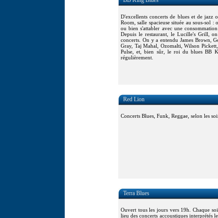
BB King Blues
D'excellents concerts de blues et de jazz 
Room, salle spacieuse située au sous-sol : o
ou bien s'attabler avec une consommatio
Depuis le restaurant, le Lucille's Grill, o
concerts. On y a entendu James Brown, G
Gray, Taj Mahal, Ozomalti, Wilson Pickett, 
Pulse, et, bien sûr, le roi du blues BB K
régulièrement.
Red Lion
Concerts Blues, Funk, Reggae, selon les soi
Terra Blues
Ouvert tous les jours vers 19h. Chaque soi
lieu des concerts accoustiques interprétés l