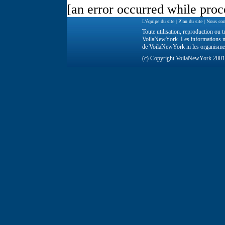
[an error occurred while proce
L'équipe du site
|
Plan du site
|
Nous con
Toute utilisation, reproduction ou tr
VoilaNewYork. Les informations ne 
de VoilaNewYork ni les organisme
(c) Copyright VoilaNewYork 200