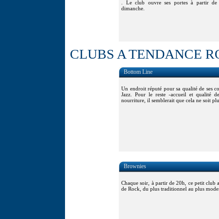
. Le club ouvre ses portes à partir d
dimanche.
CLUBS A TENDANCE R
Bottom Line
Un endroit réputé pour sa qualité de ses c
Jazz. Pour le reste -accueil et qualité d
nourriture, il semblerait que cela ne soit pl
Brownies
Chaque soir, à partir de 20h, ce petit club 
de Rock, du plus traditionnel au plus mode