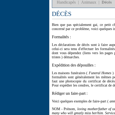
Handicapés
|
Animaux
|
Décès
DÉCÈS
Bien que pas spécialement gai, ce petit ch
concerné par ce problème, voici quelques in
Formalités :
Les déclarations de décès sont à faire aup
celui-ci sera tenu d'effectuer les formalité
dont vous dépendez (liens vers les pages 
tristes ) démarches.
Expédition des dépouilles :
Les maisons funéraires (
Funeral Homes
)
formalités sont généralement les mêmes pou
faut une photocopie du certificat de décès 
Pour expédier les cendres, le certificat de d
Rédiger un faire-part :
Voici quelques exemples de faire-part (
an
NOM - Prénom,
loving mother/father of xx
many who will greatly miss her/him. Servic