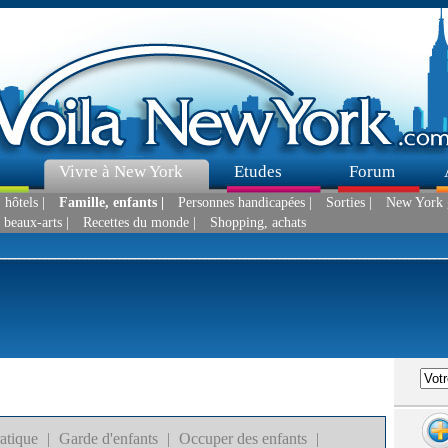
Vivre à New York
Etudes
Forum
hôtels |
Famille, enfants |
Personnes handicapées |
Sorties |
New York 
 beaux-arts |
Recettes du monde |
Shopping, achats
atique
|
Garde d'enfants
|
Occuper des enfants
|