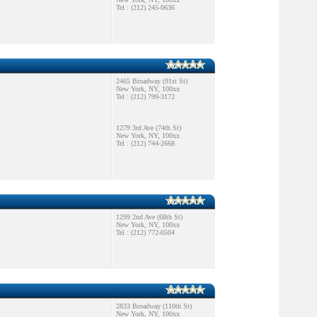
Tel : (212) 245-0636
2465 Broadway (91st St)
New York, NY, 100xx
Tel : (212) 799-3172
1279 3rd Ave (74th St)
New York, NY, 100xx
Tel : (212) 744-2668
1299 2nd Ave (68th St)
New York, NY, 100xx
Tel : (212) 772-0504
2833 Broadway (110th St)
New York, NY, 100xx