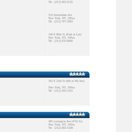
Tel : (212) 663-3135
210 Amsterdam Ave
New York, NY, 100xx
Tel : (212) 787-2903
146 E 86th St (Park et Lex)
New York, NY, 100xx
Tel : (212) 876-0600
342 E 23rd St (8th et 9th Ave)
New York, NY, 100xx
Tel : (212) 505-1555
485 Lexington Ave (47th St)
New York, NY, 100xx
Tel : (212) 682-5338