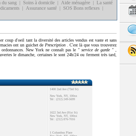
 du sang
|
Soins à domicile
|
Aide ménagère
|
La santé
dicaments
|
Assurance santé
|
SOS Bons reflexes
|
r coup d'oeil tant la diversité des articles vendus est vaste et sans
armacies ont un guichet de
Prescription
. C'est là que vous trouverez
s ordonnances. New York ne connaît pas le
" service de garde "
,
vertes le dimanche, certaines le sont 24h/24 ou ferment très tard,
1400 2nd Ave (73rd St)
New York, NY, 100xx
Tel : (212) 249-5699
1622 3rd Ave (91st St)
New York, NY, 100xx
Tel : (212) 876-7016
1 Columbus Place
New York, NY, 100xx