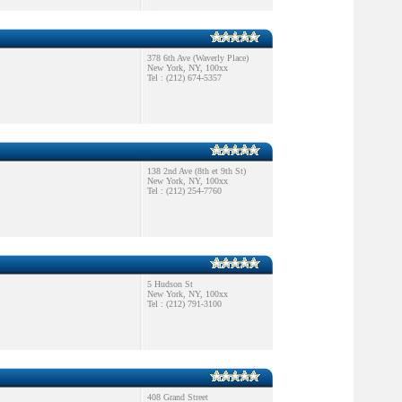
378 6th Ave (Waverly Place)
New York, NY, 100xx
Tel : (212) 674-5357
138 2nd Ave (8th et 9th St)
New York, NY, 100xx
Tel : (212) 254-7760
5 Hudson St
New York, NY, 100xx
Tel : (212) 791-3100
408 Grand Street