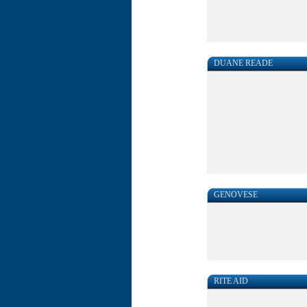
DUANE READE
GENOVESE
RITE AID