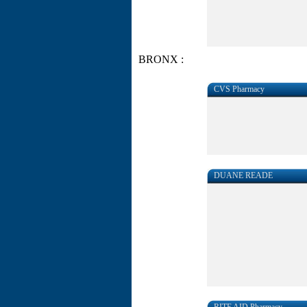
BRONX :
CVS Pharmacy
DUANE READE