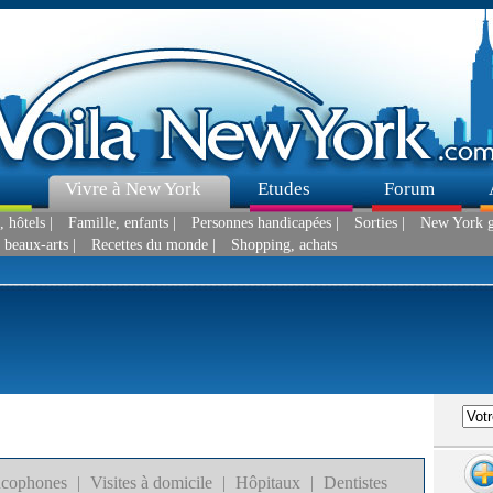
Vivre à New York
Etudes
Forum
 hôtels |
Famille, enfants |
Personnes handicapées |
Sorties |
New York g
 beaux-arts |
Recettes du monde |
Shopping, achats
ancophones
|
Visites à domicile
|
Hôpitaux
|
Dentistes