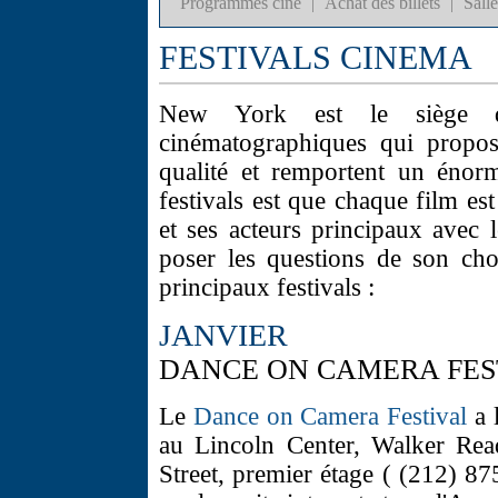
Programmes ciné
|
Achat des billets
|
Sall
FESTIVALS CINEMA
New York est le siège d
cinématographiques qui propo
qualité et remportent un énor
festivals est que chaque film es
et ses acteurs principaux avec 
poser les questions de son cho
principaux festivals :
JANVIER
DANCE ON CAMERA FEST
Le
Dance on Camera Festival
a l
au Lincoln Center, Walker Rea
Street, premier étage ( (212) 8