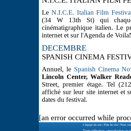
N.I.C.E. ITALIAN FILM F
Le
N.I.C.E. Italian Film Festiva
(34 W 13th St) qui chaque 
cinématigraphique italien. Le p
internet et sur l'Agenda de Voil
DECEMBRE
SPANISH CINEMA FESTIV
Annuel, le
Spanish Cinema N
Lincoln Center, Walker Rea
Street, premier étage. Tel (2
affiché sur leur site internet 
dates du festival.
[an error occurred while proce
L'équipe du site
|
Plan du site
|
Nous con
Toute utilisation, reproduction ou tr