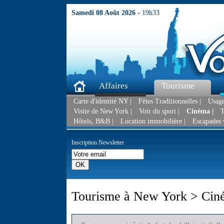
Samedi 08 Août 2026 -
19h33
Affaires
Tourisme
Carte d'identité NY |
Fêtes Traditionnelles |
Usage
Visite de New York |
Voir du sport |
Cinéma |
T
Hôtels, B&B |
Location immobilière |
Escapades 
Inscription Newsletter
Tourisme à New York > Cin