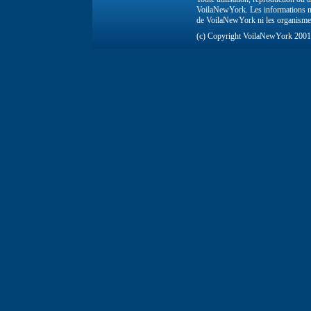
VoilaNewYork. Les informations ne 
de VoilaNewYork ni les organisme
(c) Copyright VoilaNewYork 200