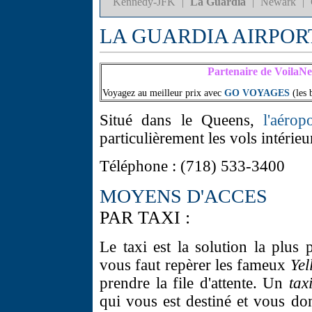
Kennedy-JFK
|
La Guardia
|
Newark
|
LA GUARDIA AIRPOR
Partenaire de VoilaN
Voyagez au meilleur prix avec
GO VOYAGES
(les 
Situé dans le Queens,
l'aéro
particulièrement les vols intéri
Téléphone : (718) 533-3400
MOYENS D'ACCES
PAR TAXI :
Le taxi est la solution la plus p
vous faut repèrer les fameux
Ye
prendre la file d'attente. Un
tax
qui vous est destiné et vous do