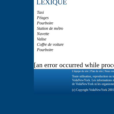
LEXIQUE
Taxi
Péages
Pourboire
Station de métro
Navette
Valise
Coffre de voiture
Pourboire
[an error occurred while proce
L'équipe du site
|
Plan du site
|
Nous con
Toute utilisation, reproduction ou tr
VoilaNewYork. Les informations ne 
de VoilaNewYork ni les organisme
(c) Copyright VoilaNewYork 200