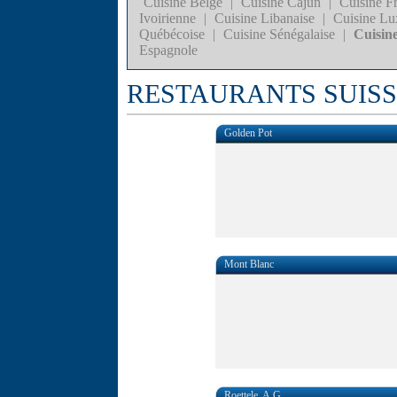
Cuisine Belge
|
Cuisine Cajun
|
Cuisine F
Ivoirienne
|
Cuisine Libanaise
|
Cuisine Lu
Québécoise
|
Cuisine Sénégalaise
|
Cuisine
Espagnole
RESTAURANTS SUISS
Golden Pot
Mont Blanc
Roettele. A.G.