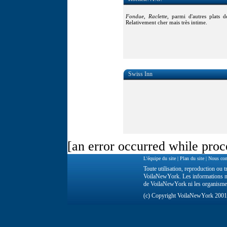
Fondue
,
Raclette
, parmi d'autres plats d
Relativement cher mais très intime.
Swiss Inn
[an error occurred while proce
L'équipe du site
|
Plan du site
|
Nous con
Toute utilisation, reproduction ou tr
VoilaNewYork. Les informations ne 
de VoilaNewYork ni les organisme
(c) Copyright VoilaNewYork 200