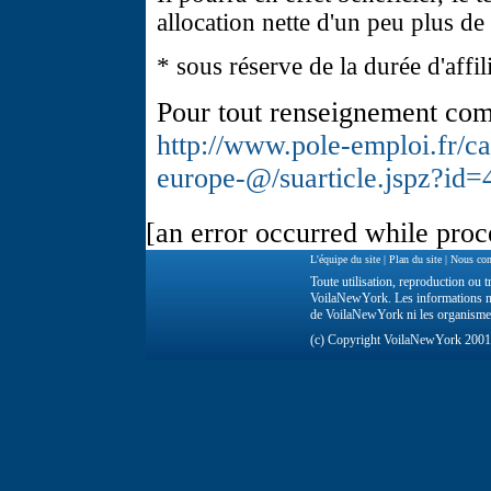
allocation nette d'un peu plus de
* sous réserve de la durée d'affil
Pour tout renseignement com
http://www.pole-emploi.fr/ca
europe-@/suarticle.jspz?i
[an error occurred while proce
L'équipe du site
|
Plan du site
|
Nous con
Toute utilisation, reproduction ou tr
VoilaNewYork. Les informations ne 
de VoilaNewYork ni les organisme
(c) Copyright VoilaNewYork 200