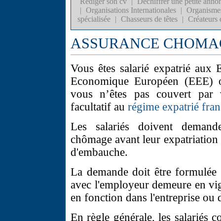
Rédiger son cv
|
Déchiffrer une petite anno
|
Organisations Internationales
|
Organismes
spécialisée
|
Chasseurs de têtes
|
Créateurs 
ASSURANCE CHOMA
Vous êtes salarié expatrié aux
Economique Européen (EEE) ou
vous n’êtes pas couvert par v
facultatif au
régime expatrié fra
Les salariés doivent demand
chômage avant leur expatriation 
d'embauche.
La demande doit être formulée à
avec l'employeur demeure en vigu
en fonction dans l'entreprise ou 
En règle générale, les salariés 